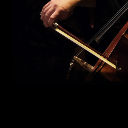
Gaël
Mevel
Phto Antoinre Dubroux